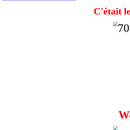
C'était l
W