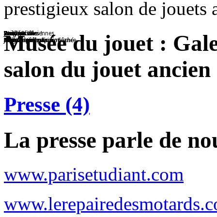
prestigieux salon de jouets 
Voitures
Jouet en tôle
Passe-Boules !
Ted
Poupée
Caroussel
Voitures anciennes
Wagon
Les figurines
Oui Chef !!!
Avion
Musée du jouet : Gal
Collection
Magnifique collection
Réalisé avec papier mâché
Nounours
Jouet de collection
Jouet en tôle
Collection
Train
Les soldats
Mini Cuisinière
Avion 6 moteurs Air France
salon du jouet ancien 
Presse (4)
La presse parle de no
www.parisetudiant.com
www.lerepairedesmotards.