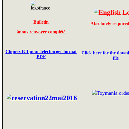
Bulletin
Absolutely required
à
nous renvoyer complété
Cliquez ICI pour télécharger format
C
lick here for
the
downl
PDF
file