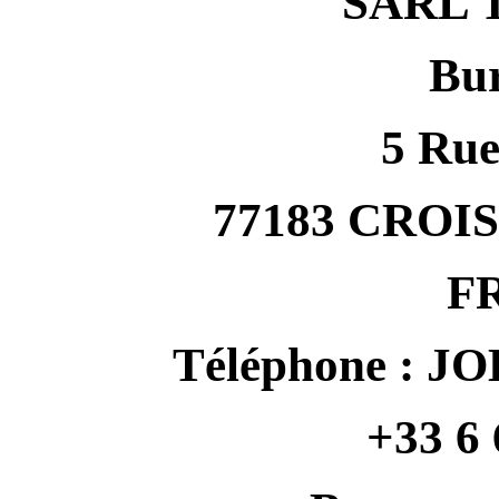
SARL 
Bur
5 Rue
77183 CRO
F
Téléphone : JO
+33 6 