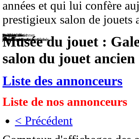
années et qui lui confère auj
prestigieux salon de jouets 
Voitures
Jouet en tôle
Passe-Boules !
Ted
Poupée
Caroussel
Voitures anciennes
Wagon
Les figurines
Oui Chef !!!
Avion
Musée du jouet : Gal
Collection
Magnifique collection
Réalisé avec papier mâché
Nounours
Jouet de collection
Jouet en tôle
Collection
Train
Les soldats
Mini Cuisinière
Avion 6 moteurs Air France
salon du jouet ancien 
Liste des annonceurs
Liste de nos annonceurs
< Précédent